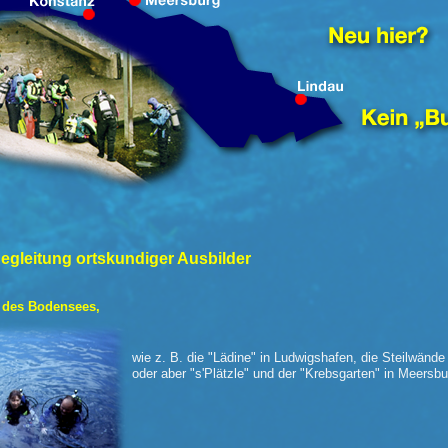
egleitung ortskundiger Ausbilder
 des Bodensees,
wie z. B. die "Lädine" in Ludwigshafen, die Steilwänd
oder aber "s'Plätzle" und der "Krebsgarten" in Meersbu